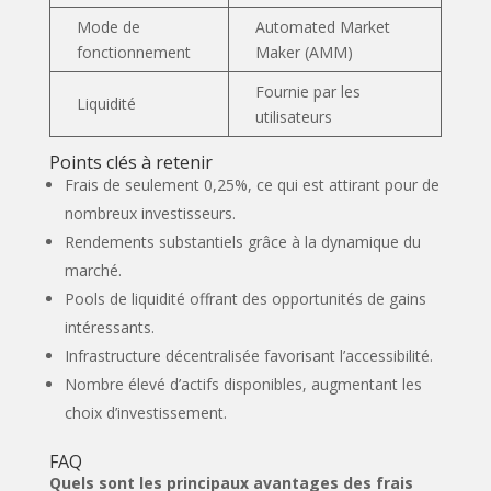
Mode de
Automated Market
fonctionnement
Maker (AMM)
Fournie par les
Liquidité
utilisateurs
Points clés à retenir
Frais de seulement 0,25%, ce qui est attirant pour de
nombreux investisseurs.
Rendements substantiels grâce à la dynamique du
marché.
Pools de liquidité offrant des opportunités de gains
intéressants.
Infrastructure décentralisée favorisant l’accessibilité.
Tout mon contenu est
Nombre élevé d’actifs disponibles, augmentant les
gratuit
choix d’investissement.
Merci de m'aider à le partager !
FAQ
Quels sont les principaux avantages des frais