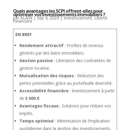
Quels avantages les SCPI offrent-elles pour
optimiser vos investissements immobiliers ?
par
ALAIN
|
Sep 4, 2024
|
Investissement
,
Liberté
Financière
EN BREF
Rendement attractif
: Profitez de revenus
générés par des biens immobiliers.
Gestion passive
: Libération des contraintes de
gestion locative.
Mutualisation des risques
: Réduction des
pertes potentielles grâce au portefeuille diversifié.
Accessibilité financière
: Investissement à partir
de
5 000 €
.
Avantages fiscaux
: Solutions pour réduire vos
impôts.
Temps optimisé
: Minimisation de l’implication
quotidienne dans la gestion des investissements.