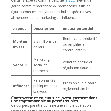
Certains experts comme ceux de
la SEC
mettent en
garde contre l’émergence de memecoins issus de
figures connues, craignant des bulles spéculatives
alimentées par le marketing et l’influence.
Aspect
Description
Impact potentiel
Renforce la crédibilité
Montant
3,3 millions de
ou amplifie la
investi
dollars
controverse ✨
Marketing
Volatilité accrue et
Secteur
social et
régulation floue ⚠️
memecoins
Personnalités
Pression sur le cadre
Influence
publiques dans
réglementaire 📈
la crypto
Controverse et enjeux : une investissement dans
une cryptomonnaie au passé troubles
Ce qui peut paraître comme une simple opération
financière cache en réalité une complexité plus