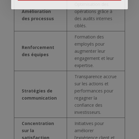
Optimisation des
Amélioration
opérations grâce à
des processus
des audits internes
ciblés.
Formation des
employés pour
Renforcement
augmenter leur
des équipes
engagement et leur
expertise.
Transparence accrue
sur les actions et
Stratégies de
performances pour
communication
regagner la
confiance des
investisseurs.
Concentration
Initiatives pour
sur la
améliorer
satisfaction
l’expérience client et