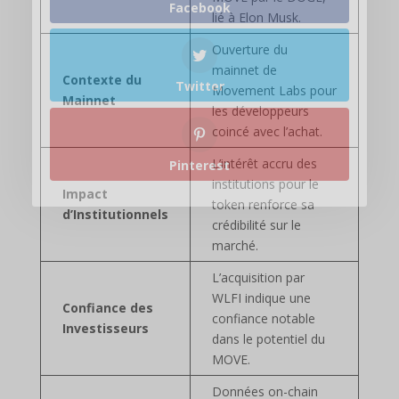
Facebook
lié à Elon Musk.
Ouverture du
mainnet de
Contexte du
Twitter
Movement Labs pour
Mainnet
les développeurs
coincé avec l’achat.
L’intérêt accru des
Pinterest
institutions pour le
Impact
token renforce sa
d’Institutionnels
crédibilité sur le
marché.
L’acquisition par
WLFI indique une
Confiance des
confiance notable
Investisseurs
dans le potentiel du
MOVE.
Données on-chain