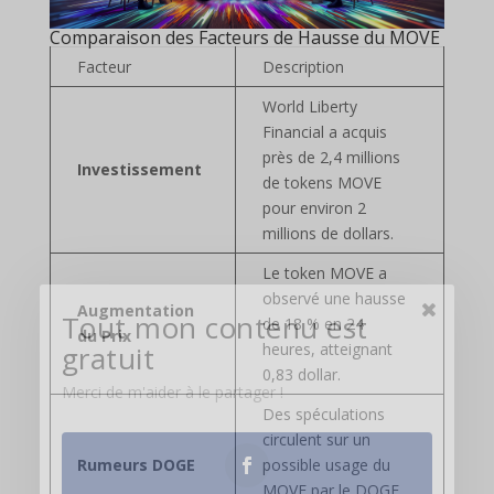
Comparaison des Facteurs de Hausse du MOVE
Facteur
Description
World Liberty
Financial a acquis
près de 2,4 millions
Investissement
de tokens MOVE
pour environ 2
millions de dollars.
Le token MOVE a
observé une hausse
Augmentation
Tout mon contenu est
de 18 % en 24
du Prix
gratuit
heures, atteignant
0,83 dollar.
Merci de m'aider à le partager !
Des spéculations
circulent sur un
Rumeurs DOGE
possible usage du
MOVE par le DOGE,