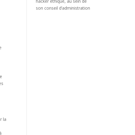
hacker éthique, au sein de
son conseil d’administration
e
se
es
r la
à