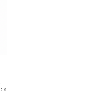
s
4,7 %