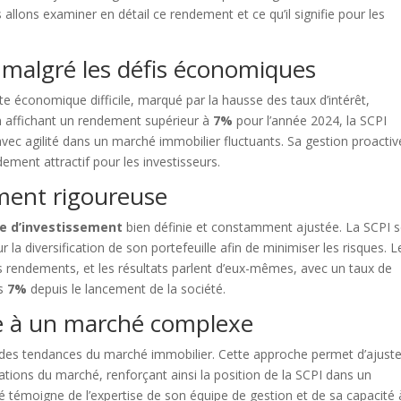
 allons examiner en détail ce rendement et ce qu’il signifie pour les
malgré les défis économiques
e économique difficile, marqué par la hausse des taux d’intérêt,
n affichant un rendement supérieur à
7%
pour l’année 2024, la SCPI
vec agilité dans un marché immobilier fluctuants. Sa gestion proactiv
ement attractif pour les investisseurs.
ement rigoureuse
ie d’investissement
bien définie et constamment ajustée. La SCPI 
ur la diversification de son portefeuille afin de minimiser les risques. L
es rendements, et les résultats parlent d’eux-mêmes, avec un taux de
es
7%
depuis le lancement de la société.
ce à un marché complexe
des tendances du marché immobilier. Cette approche permet d’ajuste
ations du marché, renforçant ainsi la position de la SCPI dans un
mon contenu est gratuit
é témoigne de l’expertise de son équipe de gestion et de sa capacité 