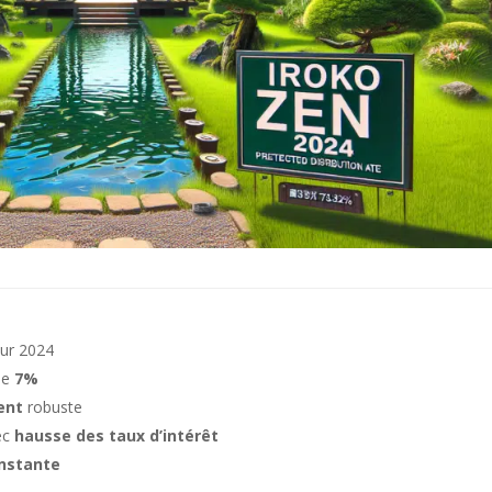
ur 2024
de
7%
ent
robuste
ec
hausse des taux d’intérêt
nstante