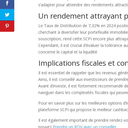
s’adapter pour atteindre des rendements attracti
Merci de m'a
Un rendement attrayant po
Le Taux de Distribution de 7,32% en 2024 posit
cherchant à diversifier leur portefeuille immobil
F
souscription, rend cette SCPI encore plus attray
Cependant, il est crucial d’évaluer la tolérance
concerne le capital et la liquidité.
Implications fiscales et co
Il est essentiel de rappeler que les revenus gén
Ainsi, il est conseillé aux investisseurs de prend
Avant d’investir, il est fortement recommandé de
naviguer dans les complexités fiscales qui peuve
Pour en savoir plus sur les meilleures options d
plateforme SCPI qui propose le meilleur cashback
Il est également important de prendre rendez-vou
pouvez
Prendre un RDV avec un conseiller
.