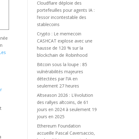
Cloudflare déploie des
portefeuilles pour agents IA :
l’essor incontestable des
stablecoins
Crypto : Le memecoin
nnée
CASHCAT explose avec une
un
hausse de 120 % sur la
Les
blockchain de Robinhood
Bitcoin sous la loupe : 85
vulnérabilités majeures
détectées par l’IA en
seulement 27 heures
r
Altseason 2026 : L’évolution
des rallyes altcoins, de 61
jours en 2024 à seulement 19
jours en 2025
Ethereum Foundation
accueille Pascal Caversaccio,
a