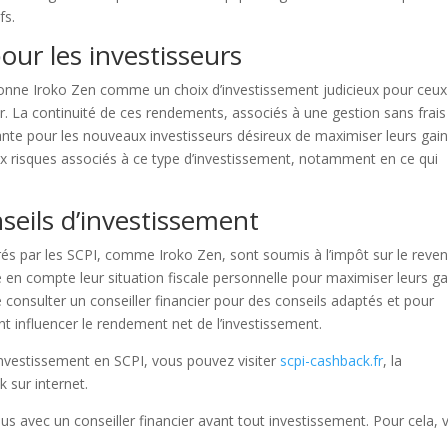
fs.
ider à le partager !
ur les investisseurs
ionne Iroko Zen comme un choix d’investissement judicieux pour ceux
ier. La continuité de ces rendements, associés à une gestion sans frais
acebook
Twitter
Pintere
ante pour les nouveaux investisseurs désireux de maximiser leurs gain
 aux risques associés à ce type d’investissement, notamment en ce qui
nseils d’investissement
érés par les SCPI, comme Iroko Zen, sont soumis à l’impôt sur le reven
re en compte leur situation fiscale personnelle pour maximiser leurs ga
 consulter un conseiller financier pour des conseils adaptés et pour
nt influencer le rendement net de l’investissement.
’investissement en SCPI, vous pouvez visiter
scpi-cashback.fr
, la
 sur internet.
s avec un conseiller financier avant tout investissement. Pour cela, 