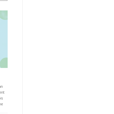
an
nent
is
ne