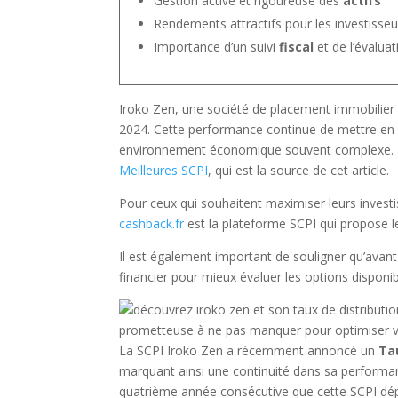
Gestion active et rigoureuse des
actifs
Rendements attractifs pour les investisse
Importance d’un suivi
fiscal
et de l’évalua
Iroko Zen, une société de placement immobilie
2024. Cette performance continue de mettre en l
environnement économique souvent complexe. Pou
Meilleures SCPI
, qui est la source de cet article.
Pour ceux qui souhaitent maximiser leurs investis
cashback.fr
est la plateforme SCPI qui propose le
Il est également important de souligner qu’avant 
financier pour mieux évaluer les options disponib
La SCPI Iroko Zen a récemment annoncé un
Ta
marquant ainsi une continuité dans sa performan
quatrième année consécutive que cette SCPI dép