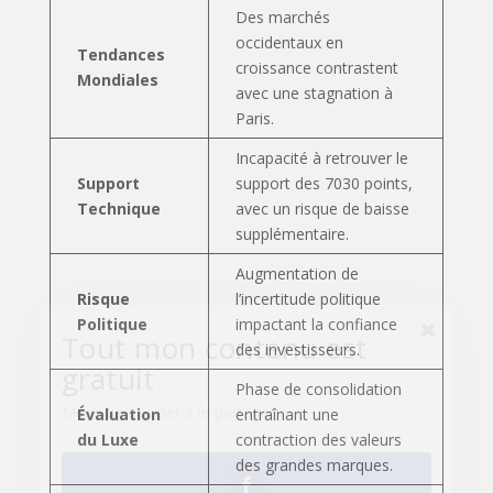
Des marchés
occidentaux en
Tendances
croissance contrastent
Mondiales
avec une stagnation à
Tout mon contenu est
Paris.
gratuit
Incapacité à retrouver le
Merci de m'aider à le partager !
Support
support des 7030 points,
Technique
avec un risque de baisse
supplémentaire.
Augmentation de
Facebook
Risque
l’incertitude politique
Politique
impactant la confiance
des investisseurs.
Twitter
Phase de consolidation
Évaluation
entraînant une
du Luxe
contraction des valeurs
des grandes marques.
Pinterest