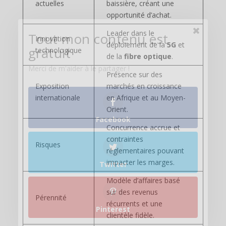
actuelles
baissière, créant une
opportunité d’achat.
Leader dans le
Tout mon contenu est
Innovation
déploiement de la
5G
et
gratuit
technologique
de la
fibre optique
.
Merci de m'aider à le partager !
Présence sur des
Exposition
marchés en croissance
internationale
en Afrique et au Moyen-
Orient.
Facebook
Concurrence accrue et
contraintes
Risques
réglementaires pouvant
impacter les marges.
Twitter
Modèle d’affaires basé
sur des revenus
Pérennité
récurrents et une
Pinterest
clientèle fidèle.