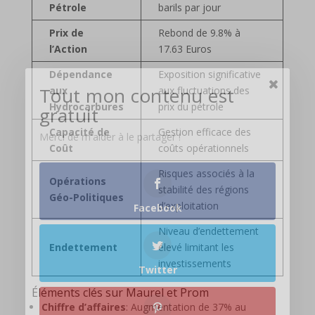
Pétrole
barils par jour
Prix de
Rebond de 9.8% à
l’Action
17.63 Euros
Dépendance
Exposition significative
Tout mon contenu est
aux
aux fluctuations des
Hydrocarbures
prix du pétrole
gratuit
Capacité de
Gestion efficace des
Merci de m'aider à le partager !
Coût
coûts opérationnels
Risques associés à la
Opérations
stabilité des régions
Géo-Politiques
d’exploitation
Facebook
Niveau d’endettement
Endettement
élevé limitant les
investissements
Twitter
Éléments clés sur Maurel et Prom
Chiffre d’affaires
: Augmentation de 37% au