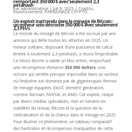
remportant 350 000 $ avec seulement 2,3
petahash
par
administrateur
|
Juil 8, 2025
|
Cryptos
,
Investissement
,
PARRAINAGE CRYPTO
Un exploit inattendu dans le minage de Bitcoin :
un mineur solo décroche 350 000 $ avec seulement
2,3 PH/s
Le monde du minage de Bitcoin a été secoué par une
annonce qui défie toutes les attentes en 2025. Un
mineur solitaire, disposant d’une puissance de calcul
limitée à seulement 2,3 petahash, a réussi l’improbable.
Ce héros discret a validé un bloc entier, empochant
une récompense d’environ
350 000 dollars
. Une
victoire qui semble presque impossible dans un secteur
où l’industrie est dominée par de gigantesques fermes
de minage équipées d’ASIC dernière génération,
comme Bitmain, NVIDIA, et AMD. Cet exploit, relayé
par divers médias spécialisés, met en lumière les
subtilités du réseau Bitcoin et la question de la
centralisation et de la chance dans le minage en 2025.
Pour illustrer ce phénomène, un tableau comparatif
des hashrates et récompenses marquantes de cette