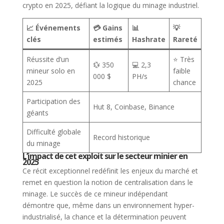
crypto en 2025, défiant la logique du minage industriel.
📈 Événements
💳 Gains
📊
💡
clés
estimés
Hashrate
Rareté
Réussite d’un
⭐ Très
💱 350
💻 2,3
mineur solo en
faible
000 $
PH/s
2025
chance
Participation des
Hut 8, Coinbase, Binance
géants
Difficulté globale
Record historique
du minage
L’impact de cet exploit sur le secteur minier en
2025
Ce récit exceptionnel redéfinit les enjeux du marché et
remet en question la notion de centralisation dans le
minage. Le succès de ce mineur indépendant
démontre que, même dans un environnement hyper-
industrialisé, la chance et la détermination peuvent