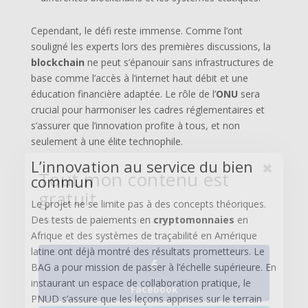
Tout mon contenu est
Cependant, le défi reste immense. Comme l’ont
souligné les experts lors des premières discussions, la
gratuit
blockchain
ne peut s’épanouir sans infrastructures de
Merci de m'aider à le partager !
base comme l’accès à l’internet haut débit et une
éducation financière adaptée. Le rôle de l’
ONU
sera
crucial pour harmoniser les cadres réglementaires et
s’assurer que l’innovation profite à tous, et non
seulement à une élite technophile.
Facebook
L’innovation au service du bien
commun
Le projet ne se limite pas à des concepts théoriques.
Twitter
Des tests de paiements en
cryptomonnaies
en
Afrique et des systèmes de traçabilité en Amérique
latine ont déjà montré des résultats prometteurs. Le
Pinterest
BAG a pour mission de passer à l’échelle supérieure. En
instaurant un espace de collaboration pratique, le
PNUD s’assure que les leçons apprises sur le terrain