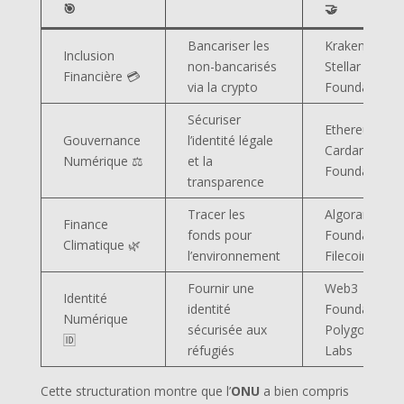
🎯
🤝
Bancariser les
Kraken,
Inclusion
non-bancarisés
Stellar
Financière 💳
via la crypto
Foundation
Sécuriser
Ethereum,
Gouvernance
l’identité légale
Cardano
Numérique ⚖️
et la
Foundation
transparence
Tracer les
Algorand
Finance
fonds pour
Foundation,
Climatique 🌿
l’environnement
Filecoin
Fournir une
Web3
Identité
identité
Foundation,
Numérique
sécurisée aux
Polygon
🆔
réfugiés
Labs
Cette structuration montre que l’
ONU
a bien compris