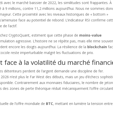
026 avec le marché baissier de 2022, les similitudes sont frappantes. À
é à 9 millions, contre 11,2 millions aujourd’hui. Nous ne sommes don
majeur. Cette proximité avec les niveaux historiques de « bottom »
’amenuise face au potentiel de rebond. L’indicateur RSI confirme cet
de l’actif.
 chez CryptoQuant, estiment que cette phase de
moins-value
mulation agressive. L’histoire ne se répète pas, mais elle rime souven
dent encore les doigts aujourd’hui. La résilience de la
blockchain
fac
ocole reste imperturbable malgré les fluctuations de prix.
 face à la volatilité du marché financi
s détenteurs perdent de l’argent demande une discipline de fer.
2026 n’est plus le Far West des débuts, mais un jeu d’échecs sophist
isponible. Contrairement aux monnaies fiduciaires, le nombre de jeto
s des zones de perte théorique réduit mécaniquement l’offre circulan
ctuelle de l’offre mondiale de
BTC
, mettant en lumière la tension entre