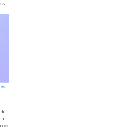
ous
ées
 de
ures
tcoin