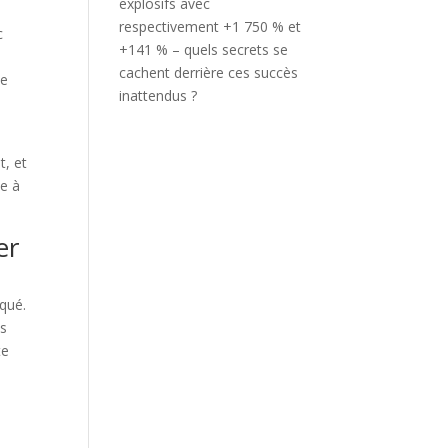
explosifs avec
respectivement +1 750 % et
c
+141 % – quels secrets se
cachent derrière ces succès
te
inattendus ?
t, et
e à
er
iqué.
ns
te