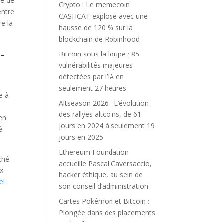
ne de
Crypto : Le memecoin
entre
CASHCAT explose avec une
re la
hausse de 120 % sur la
blockchain de Robinhood
-
Bitcoin sous la loupe : 85
vulnérabilités majeures
détectées par l’IA en
seulement 27 heures
e à
Altseason 2026 : L’évolution
t
des rallyes altcoins, de 61
ien
jours en 2024 à seulement 19
é
jours en 2025
Ethereum Foundation
ché
accueille Pascal Caversaccio,
ux
hacker éthique, au sein de
el
son conseil d’administration
Cartes Pokémon et Bitcoin :
Plongée dans des placements