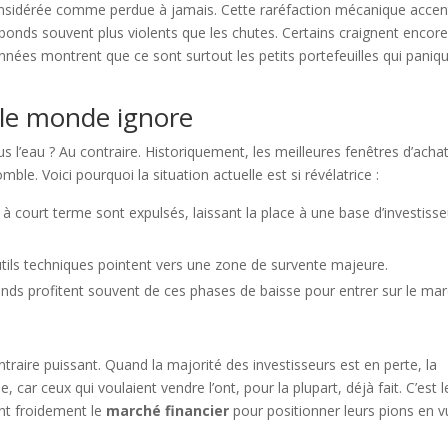
considérée comme perdue à jamais. Cette raréfaction mécanique acce
ebonds souvent plus violents que les chutes. Certains craignent encor
onnées montrent que ce sont surtout les petits portefeuilles qui paniq
t le monde ignore
sous l’eau ? Au contraire. Historiquement, les meilleures fenêtres d’acha
ble. Voici pourquoi la situation actuelle est si révélatrice :
à court terme sont expulsés, laissant la place à une base d’investiss
utils techniques pointent vers une zone de survente majeure.
nds profitent souvent de ces phases de baisse pour entrer sur le ma
traire puissant. Quand la majorité des investisseurs est en perte, la
 car ceux qui voulaient vendre l’ont, pour la plupart, déjà fait. C’est l
ent froidement le
marché financier
pour positionner leurs pions en 