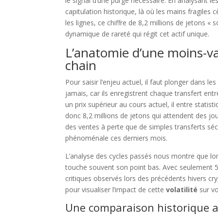
le signal d’une purge nécessaire. En analysant les
capitulation historique, là où les mains fragiles c
les lignes, ce chiffre de 8,2 millions de jetons
dynamique de rareté qui régit cet actif unique.
L’anatomie d’une moins-v
chain
Pour saisir l’enjeu actuel, il faut plonger dans l
jamais, car ils enregistrent chaque transfert entr
un prix supérieur au cours actuel, il entre statis
donc 8,2 millions de jetons qui attendent des jour
des ventes à perte que de simples transferts sécu
phénoménale ces derniers mois.
L’analyse des cycles passés nous montre que lo
touche souvent son point bas. Avec seulement 5
critiques observés lors des précédents hivers cry
pour visualiser l’impact de cette
volatilité
sur vo
Une comparaison historique av