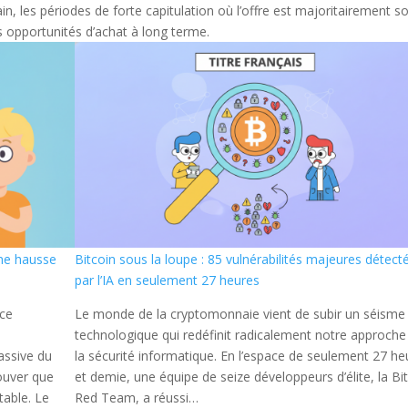
n, les périodes de forte capitulation où l’offre est majoritairement s
s opportunités d’achat à long terme.
ne hausse
Bitcoin sous la loupe : 85 vulnérabilités majeures détect
par l’IA en seulement 27 heures
nce
Le monde de la cryptomonnaie vient de subir un séisme
technologique qui redéfinit radicalement notre approche
assive du
la sécurité informatique. En l’espace de seulement 27 he
ouver que
et demie, une équipe de seize développeurs d’élite, la Bi
table. Le
Red Team, a réussi…