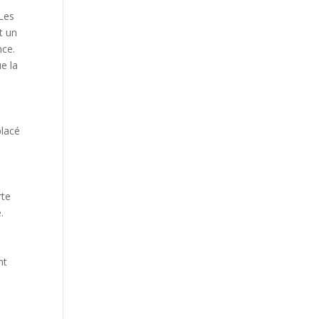
 Les
t un
nce.
ue la
placé
rte
.
nt