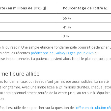
té (en millions de BTC) 💰
Pourcentage de l’offre 📈
56 %
41 %
3 %
 fil du rasoir. Une simple étincelle fondamentale pourrait déclencher 
sidère les récentes
prédictions de Galaxy Digital pour 2026
qui
mon contenu est gratuit
e institutionnelle. La patience devient alors l’outil le plus rentable p
ider à le partager !
meilleure alliée
les fondamentaux du réseau n’ont jamais été aussi solides. La rareté
à long terme. Avec une limite fixée à 21 millions d’unités, chaque jeto
acebook
Twitter
Pintere
i sera potentiellement retirée de la vente jusqu’au retour à l’équilibre
on.
, il est utile de se pencher sur la question de
l’offre en circulation ré