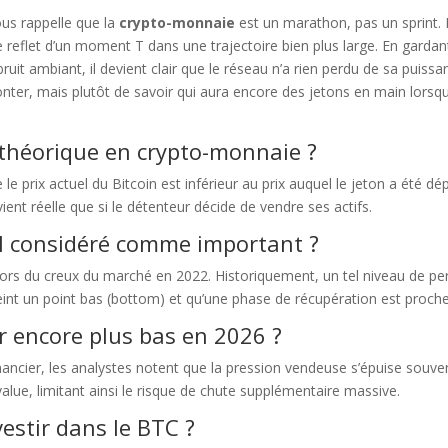
us rappelle que la
crypto-monnaie
est un marathon, pas un sprint.
 reflet d’un moment T dans une trajectoire bien plus large. En gardan
ruit ambiant, il devient clair que le réseau n’a rien perdu de sa puissa
monter, mais plutôt de savoir qui aura encore des jetons en main lorsq
 théorique en crypto-monnaie ?
e le prix actuel du Bitcoin est inférieur au prix auquel le jeton a été dé
vient réelle que si le détenteur décide de vendre ses actifs.
-il considéré comme important ?
ors du creux du marché en 2022. Historiquement, un tel niveau de pe
eint un point bas (bottom) et qu’une phase de récupération est proche
er encore plus bas en 2026 ?
inancier, les analystes notent que la pression vendeuse s’épuise souve
alue, limitant ainsi le risque de chute supplémentaire massive.
estir dans le BTC ?