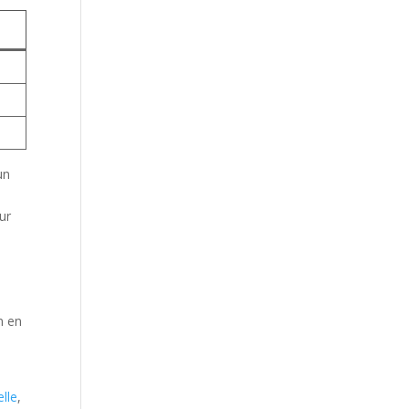
un
our
n en
st
.
elle
,