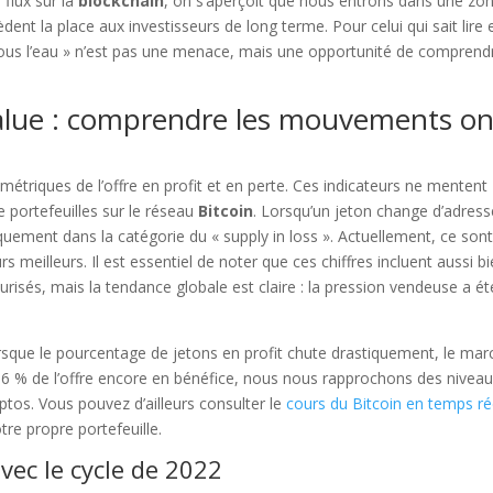
 flux sur la
blockchain
, on s’aperçoit que nous entrons dans une zo
èdent la place aux investisseurs de long terme. Pour celui qui sait lire 
 « sous l’eau » n’est pas une menace, mais une opportunité de comprend
alue : comprendre les mouvements on
es métriques de l’offre en profit et en perte. Ces indicateurs ne mentent
e portefeuilles sur le réseau
Bitcoin
. Lorsqu’un jeton change d’adress
tiquement dans la catégorie du « supply in loss ». Actuellement, ce son
s meilleurs. Il est essentiel de noter que ces chiffres incluent aussi b
risés, mais la tendance globale est claire : la pression vendeuse a ét
rsque le pourcentage de jetons en profit chute drastiquement, le mar
6 % de l’offre encore en bénéfice, nous nous rapprochons des nivea
ptos. Vous pouvez d’ailleurs consulter le
cours du Bitcoin en temps ré
tre propre portefeuille.
ec le cycle de 2022