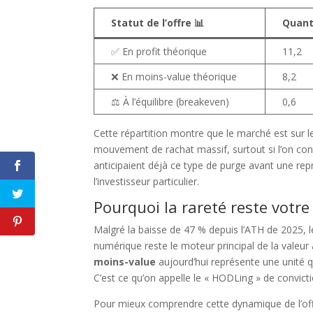
Statut de l’offre 📊
Quanti
✅ En profit théorique
11,2
❌ En moins-value théorique
8,2
⚖️ À l’équilibre (breakeven)
0,6
Cette répartition montre que le marché est sur le
mouvement de rachat massif, surtout si l’on con
Tout 
anticipaient déjà ce type de purge avant une repris
Merci de m'a
l’investisseur particulier.
Pourquoi la rareté reste votre 
Malgré la baisse de 47 % depuis l’ATH de 2025, 
numérique reste le moteur principal de la valeur 
F
moins-value
aujourd’hui représente une unité qu
C’est ce qu’on appelle le « HODLing » de convicti
Pour mieux comprendre cette dynamique de l’offre