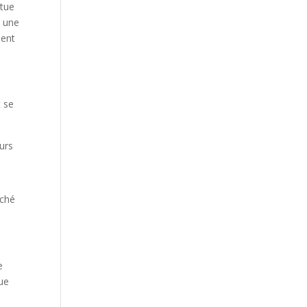
ntue
e une
uent
t se
eurs
rché
e
vue