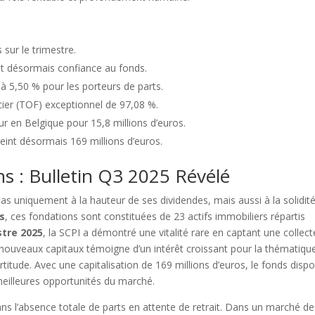
 sur le trimestre.
nt désormais confiance au fonds.
à 5,50 % pour les porteurs de parts.
ier (TOF) exceptionnel de 97,08 %.
ur en Belgique pour 15,8 millions d’euros.
teint désormais 169 millions d’euros.
ns : Bulletin Q3 2025 Révélé
s uniquement à la hauteur de ses dividendes, mais aussi à la solidit
ns
, ces fondations sont constituées de 23 actifs immobiliers répartis
stre 2025
, la SCPI a démontré une vitalité rare en captant une collect
e nouveaux capitaux témoigne d’un intérêt croissant pour la thématiqu
titude. Avec une capitalisation de 169 millions d’euros, le fonds disp
 meilleures opportunités du marché.
ns l’absence totale de parts en attente de retrait. Dans un marché de