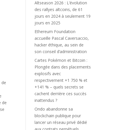
Altseason 2026 : L’évolution
des rallyes altcoins, de 61
jours en 2024 à seulement 19
jours en 2025
Ethereum Foundation
accueille Pascal Caversaccio,
hacker éthique, au sein de
son conseil d’administration
Cartes Pokémon et Bitcoin :
Plongée dans des placements
explosifs avec
respectivement +1 750 % et
é de
+141 % – quels secrets se
cachent derrière ces succès
e
inattendus ?
e de
Ondo abandonne sa
ose
blockchain publique pour
lancer un réseau privé dédié
aux contrats perpétuels