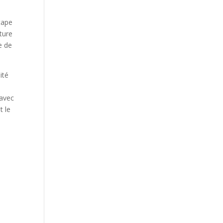
tape
cture
e de
ité
a
 avec
t le