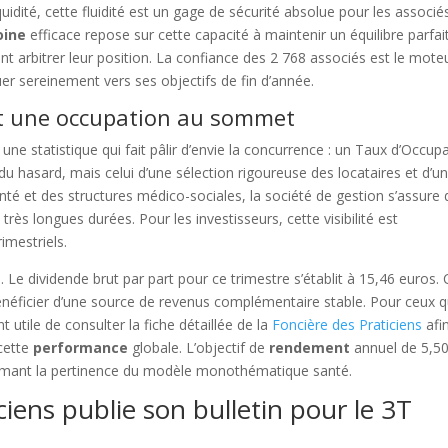
uidité, cette fluidité est un gage de sécurité absolue pour les associé
oine
efficace repose sur cette capacité à maintenir un équilibre parfai
nt arbitrer leur position. La confiance des 2 768 associés est le mote
r sereinement vers ses objectifs de fin d’année.
et une occupation au sommet
ne statistique qui fait pâlir d’envie la concurrence : un Taux d’Occup
t du hasard, mais celui d’une sélection rigoureuse des locataires et d’u
anté et des structures médico-sociales, la société de gestion s’assure 
rès longues durées. Pour les investisseurs, cette visibilité est
rimestriels.
 Le dividende brut par part pour ce trimestre s’établit à 15,46 euros. 
néficier d’une source de revenus complémentaire stable. Pour ceux q
t utile de consulter la fiche détaillée de la
Foncière des Praticiens
afi
cette
performance
globale. L’objectif de
rendement
annuel de 5,5
irmant la pertinence du modèle monothématique santé.
ciens publie son bulletin pour le 3T