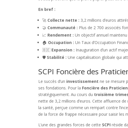
En bref :
🚀
Collecte nette :
3,2 millions d’euros attirés
🤝
Communauté :
Plus de 2 700 associés fo
📈
Rendement :
Un objectif annuel maintenu 
🏠
Occupation :
Un Taux d’Occupation Financ
🇧🇪
Expansion :
Inauguration d’un actif maje
🛡️
Stabilité :
Une capitalisation globale qui at
SCPI Foncière des Praticie
Le succès d’un
investissement
ne se mesure pa
ses fondations. Pour la
Foncière des Praticie
stratégiquement. Au cours du
troisième trime
nette de 3,2 millions d’euros. Cette affluence d
la santé, perçue comme un rempart contre l’incer
de la force de frappe nécessaire pour saisir les
L’une des grandes forces de cette
SCPI
réside da