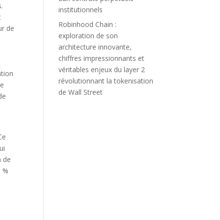
s.
institutionnels
t
Robinhood Chain :
ur de
exploration de son
architecture innovante,
chiffres impressionnants et
véritables enjeux du layer 2
ation
révolutionnant la tokenisation
ne
de Wall Street
de
Ce
ui
n de
0 %