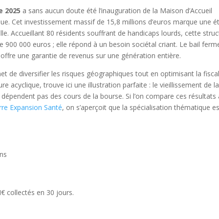
e 2025
a sans aucun doute été l’inauguration de la Maison d’Accueil
gique. Cet investissement massif de 15,8 millions d’euros marque une é
ille. Accueillant 80 résidents souffrant de handicaps lourds, cette stru
 900 000 euros ; elle répond à un besoin sociétal criant. Le bail ferm
offre une garantie de revenus sur une génération entière.
t de diversifier les risques géographiques tout en optimisant la fiscal
e acyclique, trouve ici une illustration parfaite : le vieillissement de l
e dépendent pas des cours de la bourse. Si l’on compare ces résultats
rre Expansion Santé
, on s’aperçoit que la spécialisation thématique es
ens
mon contenu est gratuit
€ collectés en 30 jours.
ider à le partager !