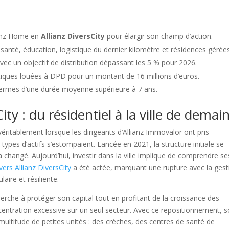
ianz Home en
Allianz DiversCity
pour élargir son champ d’action.
 santé, éducation, logistique du dernier kilomètre et résidences gérée
ec un objectif de distribution dépassant les 5 % pour 2026.
tiques louées à DPD pour un montant de 16 millions d’euros.
 fermes d’une durée moyenne supérieure à 7 ans.
ity : du résidentiel à la ville de demai
itablement lorsque les dirigeants d’Allianz Immovalor ont pris
 types d’actifs s’estompaient. Lancée en 2021, la structure initiale se
 changé. Aujourd’hui, investir dans la ville implique de comprendre se
ers Allianz DiversCity
a été actée, marquant une rupture avec la gest
ire et résiliente.
rche à protéger son capital tout en profitant de la croissance des
centration excessive sur un seul secteur. Avec ce repositionnement, 
ultitude de petites unités : des crèches, des centres de santé de