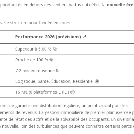
pportunités en dehors des sentiers battus qui définit la
nouvelle ère
uvelle structure pour l’année en cours :
Performance 2026 (prévisions) 📍
Superieur à 5,00 % 🚀
Proche de 100 % 💎
7,2 ans en moyenne 🔒
Logistique, Santé, Éducation, Résidentiel 🌍
16 M€ (6 plateformes DPD) 📦
met de garantir une distribution régulière, un point crucial pour les
mon contenu est gratuit
léments de revenus. La gestion immobilière de premier plan exercée 
e de l’état des actifs et de la solvabilité des occupants. En diversifi
ider à le partager !
té nouvelle, loin des turbulences que peuvent connaître certains parcs