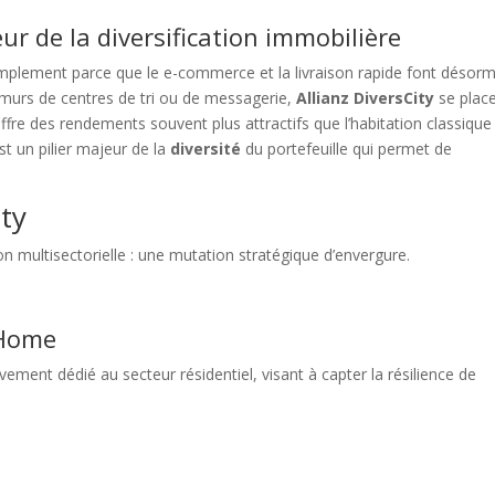
ur de la diversification immobilière
acebook
Twitter
Pintere
simplement parce que le e-commerce et la livraison rapide font désorm
s murs de centres de tri ou de messagerie,
Allianz DiversCity
se plac
re des rendements souvent plus attractifs que l’habitation classique
t un pilier majeur de la
diversité
du portefeuille qui permet de
ity
tion multisectorielle : une mutation stratégique d’envergure.
 Home
ement dédié au secteur résidentiel, visant à capter la résilience de