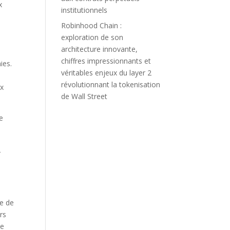
x
institutionnels
Robinhood Chain :
exploration de son
architecture innovante,
chiffres impressionnants et
ies.
véritables enjeux du layer 2
révolutionnant la tokenisation
ux
de Wall Street
ne
r
le de
rs
le