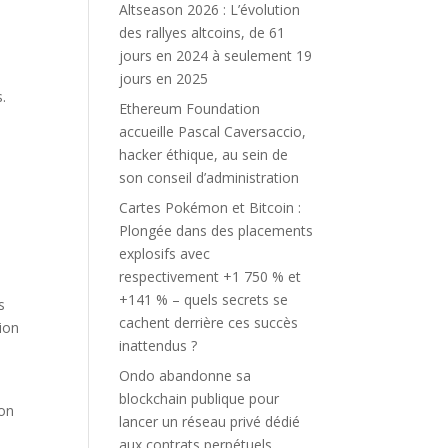
Altseason 2026 : L’évolution
des rallyes altcoins, de 61
jours en 2024 à seulement 19
jours en 2025
s.
Ethereum Foundation
accueille Pascal Caversaccio,
hacker éthique, au sein de
son conseil d’administration
Cartes Pokémon et Bitcoin :
n
Plongée dans des placements
explosifs avec
respectivement +1 750 % et
+141 % – quels secrets se
s
cachent derrière ces succès
ion
inattendus ?
Ondo abandonne sa
blockchain publique pour
son
lancer un réseau privé dédié
aux contrats perpétuels