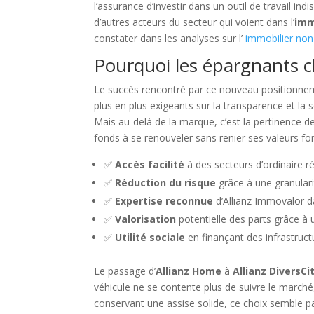
l’assurance d’investir dans un outil de travail in
d’autres acteurs du secteur qui voient dans l’
imm
constater dans les analyses sur l’
immobilier non
Pourquoi les épargnants ch
Le succès rencontré par ce nouveau positionneme
plus en plus exigeants sur la transparence et la 
Mais au-delà de la marque, c’est la pertinence d
fonds à se renouveler sans renier ses valeurs f
✅
Accès facilité
à des secteurs d’ordinaire ré
✅
Réduction du risque
grâce à une granularit
✅
Expertise reconnue
d’Allianz Immovalor dan
✅
Valorisation
potentielle des parts grâce à 
✅
Utilité sociale
en finançant des infrastructu
Le passage d’
Allianz Home
à
Allianz DiversCi
véhicule ne se contente plus de suivre le marché,
conservant une assise solide, ce choix semble pa