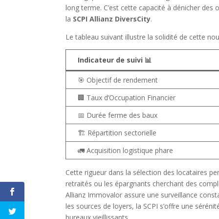
long terme. C’est cette capacité à dénicher des o
la
SCPI Allianz DiversCity
.
Le tableau suivant illustre la solidité de cette no
Indicateur de suivi 📊
🎯 Objectif de rendement
🏢 Taux d’Occupation Financier
📅 Durée ferme des baux
🏗️ Répartition sectorielle
🚛 Acquisition logistique phare
Cette rigueur dans la sélection des locataires per
Tout 
retraités ou les épargnants cherchant des comp
Allianz Immovalor assure une surveillance constant
Merci de m'a
les sources de loyers, la SCPI s’offre une séréni
bureaux vieillissants.