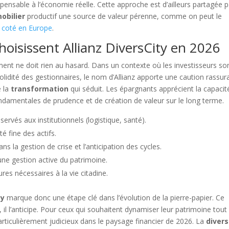
dispensable à l’économie réelle. Cette approche est d’ailleurs partagée 
obilier
productif une source de valeur pérenne, comme on peut le
 coté en Europe
.
oisissent Allianz DiversCity en 2026
nt ne doit rien au hasard. Dans un contexte où les investisseurs so
solidité des gestionnaires, le nom d’Allianz apporte une caution rassur
e la
transformation
qui séduit. Les épargnants apprécient la capacit
ondamentales de prudence et de création de valeur sur le long terme.
servés aux institutionnels (logistique, santé).
é fine des actifs.
s la gestion de crise et l’anticipation des cycles.
une gestion active du patrimoine.
res nécessaires à la vie citadine.
ty
marque donc une étape clé dans l’évolution de la pierre-papier. Ce
 il l’anticipe. Pour ceux qui souhaitent dynamiser leur patrimoine tout
rticulièrement judicieux dans le paysage financier de 2026. La
divers