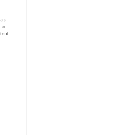
st
ais
e au
 tout