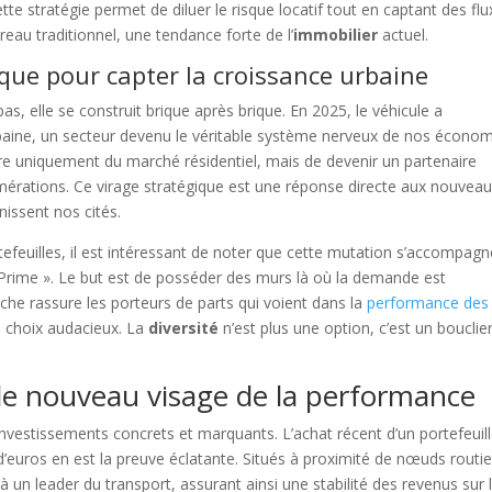
e stratégie permet de diluer le risque locatif tout en captant des flu
reau traditionnel, une tendance forte de l’
immobilier
actuel.
que pour capter la croissance urbaine
as, elle se construit brique après brique. En 2025, le véhicule a
baine, un secteur devenu le véritable système nerveux de nos économ
dre uniquement du marché résidentiel, mais de devenir un partenaire
érations. Ce virage stratégique est une réponse directe aux nouvea
issent nos cités.
rtefeuilles, il est intéressant de noter que cette mutation s’accompag
« Prime ». Le but est de posséder des murs là où la demande est
oche rassure les porteurs de parts qui voient dans la
performance des
s choix audacieux. La
diversité
n’est plus une option, c’est un bouclie
: le nouveau visage de la performance
 investissements concrets et marquants. L’achat récent d’un portefeuil
’euros en est la preuve éclatante. Situés à proximité de nœuds routie
à un leader du transport, assurant ainsi une stabilité des revenus sur 