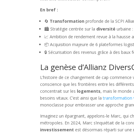
En bref :
🔄
Transformation
profonde de la SCPI All
🏙️ Stratégie centrée sur la
diversité
urbaine :
📈 Ambition de rendement revue à la hausse av
📦 Acquisition majeure de 6 plateformes logis
🔒 Sécurisation des revenus grâce à des baux
La genèse d’Allianz DiversC
L’histoire de ce changement de cap commence vér
conscience que les frontières entre les différents
concentrait sur les
logements
, mais le monde a
besoins vitaux. C’est ainsi que la
transformation v
monoclasse pour embrasser une approche granula
Imaginez un épargnant, appelons-le Marc, qui che
métropoles. En 2024, Marc s’inquiétait de la con
investissement
est désormais réparti sur une m