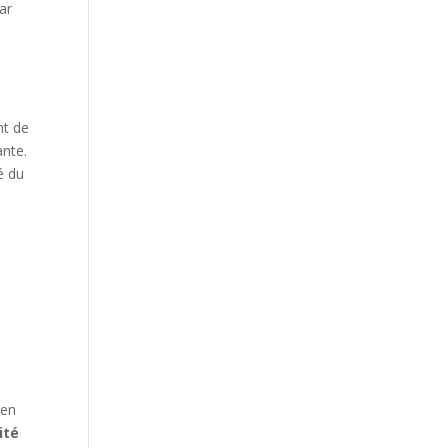
par
nt de
ante.
é du
 en
ité