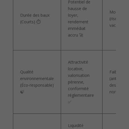
Potentiel de
hausse de
Modéré
Durée des baux
loyer,
(risque de
(Courts) ⏱️
rendement
vacance)
immédiat
accru 🚀
Attractivité
locative,
Qualité
Faible
valorisation
environnementale
(anticipati
pérenne,
(Éco-responsable)
des
conformité
🍃
normes)
réglementaire
✅
Liquidité