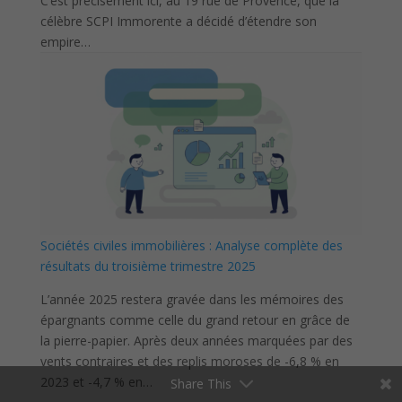
C’est précisément ici, au 19 rue de Provence, que la
célèbre SCPI Immorente a décidé d’étendre son
empire…
Sociétés civiles immobilières : Analyse complète des
résultats du troisième trimestre 2025
L’année 2025 restera gravée dans les mémoires des
épargnants comme celle du grand retour en grâce de
la pierre-papier. Après deux années marquées par des
vents contraires et des replis moroses de -6,8 % en
2023 et -4,7 % en…
Share This