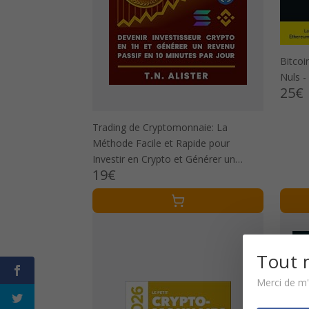
Bitcoi
Nuls -
25€
Trading de Cryptomonnaie: La
Méthode Facile et Rapide pour
Investir en Crypto et Générer un
19€
Revenu Passif I Livre pour Débutant
Tout 
Merci de m'a