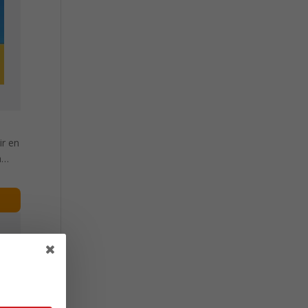
ir en
a