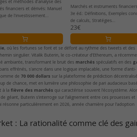
gies et méthodes d'analyse des
Marchés et instruments financiers
s financiers et dérivés: Manuel
3e éd.: Définitions, Exemples con
que de l'investissement
de calculs, Stratégies
tatif et des modèles prédictifs
23€
d'investissement
ie
, où les fortunes se font et se défont au rythme des tweets et des
emin singulier. Vitalik Buterin, le co-créateur d’Ethereum, a récemm
lité ambiante, transformant le bruit des
marchés
spéculatifs en des
g
paris effrénés, s’ancre dans une logique implacable, une forme d’anti-
te somme de
70 000 dollars
sur la plateforme de prédiction décentralis
oup de chance, met en lumière une philosophie de pari audacieux bas
t à la
fièvre des marchés
qui caractérise souvent l’écosystème. Alo
de géant, Buterin s’interroge sur l’alignement entre ces prouesses et 
ui résonne particulièrement en 2026, année charnière pour l’adoption
rket : La rationalité comme clé des ga