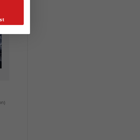
st
on)