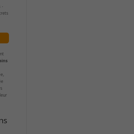
 -
crets
ent
ains
ée,
ée
rs
leur
ins