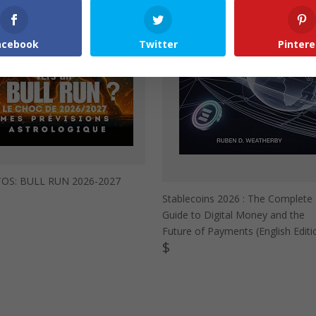
acebook
Twitter
Pintere
OS: BULL RUN 2026-2027
Stablecoins 2026 : The Complete
Guide to Digital Money and the
Future of Payments (English Editi
$