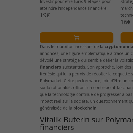
Investir pour être libre: 9 étapes pour
Straté
atteindre l'indépendance financière
marché
19€
techni
16€
quanti
Dans le tourbillon incessant de la
cryptomonna
annonces, une figure emblématique a tracé un ch
dévoilé une stratégie qui semble défier la volati
financiers
substantiels. Son approche, loin des 
frénésie qui lui a permis de récolter la coquet
Polymarket. Cette performance, loin d’être un c
sur la rationalité, offrant un contrepoint fascinan
que la technologie continue de progresser à pas 
impact réel sur la société, un questionnement q
généralisée de la
blockchain
.
Vitalik Buterin sur Polyma
financiers