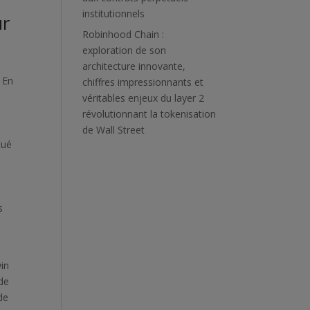
institutionnels
ur
Robinhood Chain :
exploration de son
architecture innovante,
. En
chiffres impressionnants et
véritables enjeux du layer 2
révolutionnant la tokenisation
de Wall Street
tué
s
win
 de
de