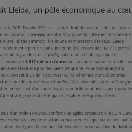
it Lleida, un pôle économique au cœ
n de la SCPI Darwin RE01 n’est pas le fruit du hasard. Il découle d’une
me un carrefour névralgique entre l’Aragon et la côte méditerranéenne
e à une inflation immobilière et une compression des taux, Lleida
 rendement « prime » dans une zone dite secondaire. La ville profite
 train à grande vitesse (AVE), qui en fait un hub logistique et
stissement de
1,017 million d’euros
se concentre sur un immeuble si
cative est résiduelle pour les biens de qualité. Pour tout épargnant
oix, investir à Lleida, c’est miser sur la pérennité d’une économie
cturels que les marchés surchauffés. Cette diversification en Espagne
ut en bénéficiant d’un cadre fiscal potentiellement avantageux pour le
te d’une stratégie immobilière qui sait explorer des pistes moins
 plus d’un million d’euros, confère une agilité précieuse à la SCPI Dar
s de revenus sans pour autant concentrer le risque sur un seul actif
fication des lignes de revenus est essentielle pour sécuriser le dividen