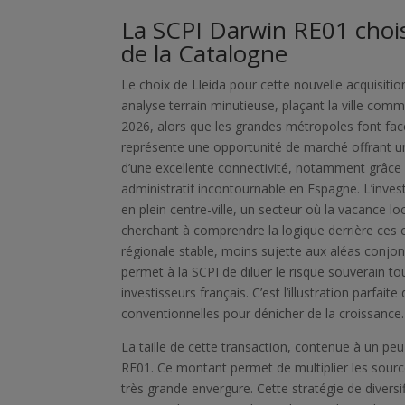
La SCPI Darwin RE01 chois
de la Catalogne
Le choix de Lleida pour cette nouvelle acquisitio
analyse terrain minutieuse, plaçant la ville com
2026, alors que les grandes métropoles font fac
représente une opportunité de marché offrant un
d’une excellente connectivité, notamment grâce au
administratif incontournable en Espagne. L’inve
en plein centre-ville, un secteur où la vacance lo
cherchant à comprendre la logique derrière ces ch
régionale stable, moins sujette aux aléas conjon
permet à la SCPI de diluer le risque souverain to
investisseurs français. C’est l’illustration parfai
conventionnelles pour dénicher de la croissance.
La taille de cette transaction, contenue à un peu
RE01. Ce montant permet de multiplier les source
très grande envergure. Cette stratégie de diversi