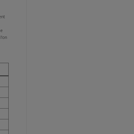
ent
le
l’on