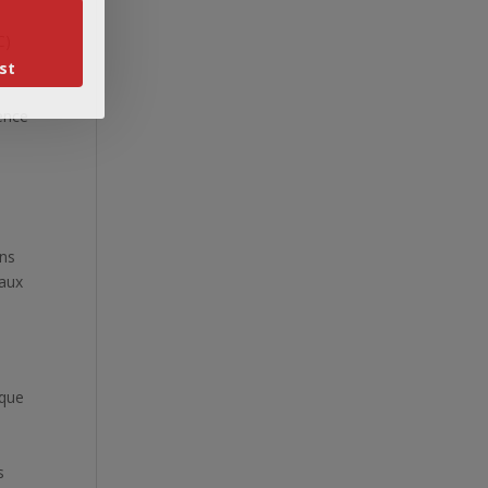
C)
st
ience
ons
vaux
 que
s