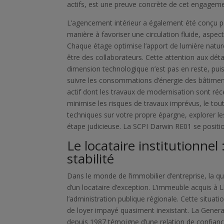
actifs, est une preuve concrète de cet engageme
L’agencement intérieur a également été conçu p
manière à favoriser une circulation fluide, aspec
Chaque étage optimise l’apport de lumière naturelle
être des collaborateurs. Cette attention aux dét
dimension technologique n’est pas en reste, pui
suivre les consommations d’énergie des bâtimen
actif dont les travaux de modernisation sont réce
minimise les risques de travaux imprévus, le tou
techniques sur votre propre épargne, explorer le
étape judicieuse. La SCPI Darwin RE01 se posi
Le locataire institutionnel 
stabilité
Dans le monde de l’immobilier d’entreprise, la qua
d’un locataire d’exception. L’immeuble acquis à L
l’administration publique régionale. Cette situati
de loyer impayé quasiment inexistant. La Generali
depuis 1987 témoigne d’une relation de confiance