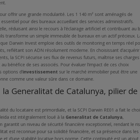
nt.
our offrir une grande modularité. Les 1 140 m² sont aménagés de
t essentiel pour des bureaux accueillant des services administratifs.
, réduisant ainsi le recours à l’éclairage artificiel et contribuant au 
ails transforme un simple immeuble de bureaux en un actif précieux. L
sque Darwin Invest emploie des outils de monitoring en temps réel p
ts, reflétant son ADN résolument moderne. En choisissant d’acquérir
nts, la SCPI sécurise ses flux de revenus futurs, maîtrise ses charges
t au bénéfice de ses associés. Pour évaluer l’impact de ces choix
s options d’
investissement
sur le marché immobilier peut être une
tionne comme une valeur sûre dans ce domaine.
: la Generalitat de Catalunya, pilier de 
lité du locataire est primordiale, et la SCPI Darwin RE01 a fait le cho
leida est intégralement loué à la
Generalitat de Catalunya
,
on garantit un niveau de sécurité financière exceptionnel, rendant le ri
tat est reconnue pour sa solidité financière, et sa présence dans les 
 et d’une stabilité locative hors norme. Cette continuité est un atout