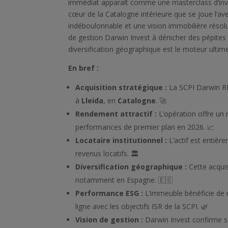
immédiat apparaît comme une masterclass d’inve
cœur de la Catalogne intérieure que se joue l’av
indéboulonnable et une vision immobilière résolum
de gestion Darwin Invest à dénicher des pépites
diversification géographique est le moteur ultime 
En bref :
Acquisition stratégique :
La SCPI Darwin RE
à
Lleida
, en
Catalogne
. 🚀
Rendement attractif :
L’opération offre u
performances de premier plan en 2026. 📈
Locataire institutionnel :
L’actif est entièr
revenus locatifs. 🏛️
Diversification géographique :
Cette acquis
notamment en Espagne. 🇪🇸
Performance ESG :
L’immeuble bénéficie de r
ligne avec les objectifs ISR de la SCPI. 🌿
Vision de gestion :
Darwin Invest confirme so