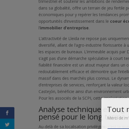
trimestriel et soutenir les ambitions de rendeme
dans sa globalité, offre un terrain de jeu fertile 
économiques pour y repérer les tendances prom
opportunités d’investissement dans le
coeur é
l’
immobilier d’entreprise
.
L’attractivité de Lleida ne repose pas uniquemen
diversifié, allant de l’agro-industrie florissant
les espaces de bureaux. L’immeuble acquis par Dar
s’agit pas d’une démarche spéculative à court te
fiabilité financière est un atout majeur dans un 
redoutablement efficace et démontre que l’intell
massif dans des marchés plus connus. Le dynami
d’entreprises de services, renforçant la valeur l
Castejón, bénéficie ainsi d’un environnement urb
Pour les associés de la SCPI, cette implantation 
Tout 
Analyse technique et eng
pensé pour le long terme
Merci de m'a
Au-delà de sa localisation privilégiée, c’est la q