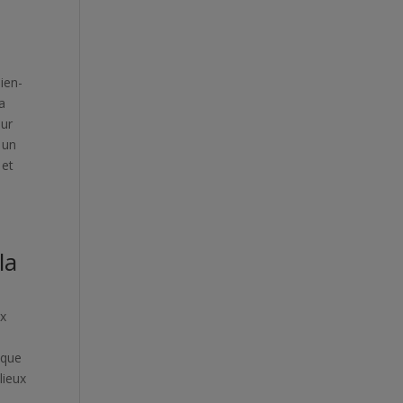
bien-
a
our
 un
 et
la
ix
sque
lieux