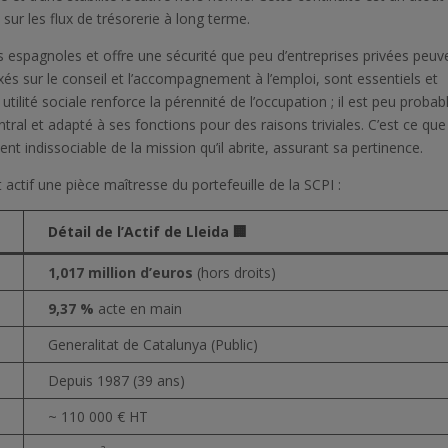
 sur les flux de trésorerie à long terme.
s espagnoles et offre une sécurité que peu d’entreprises privées peuv
axés sur le conseil et l’accompagnement à l’emploi, sont essentiels et
tilité sociale renforce la pérennité de l’occupation ; il est peu probab
al et adapté à ses fonctions pour des raisons triviales. C’est ce que 
ient indissociable de la mission qu’il abrite, assurant sa pertinence.
 actif une pièce maîtresse du portefeuille de la SCPI :
Détail de l’Actif de Lleida 🏢
1,017 million d’euros
(hors droits)
9,37 %
acte en main
Generalitat de Catalunya (Public)
Depuis 1987 (39 ans)
~ 110 000 € HT