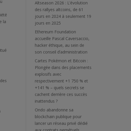
au
Altseason 2026 : L’évolution
des rallyes altcoins, de 61
iété
jours en 2024 à seulement 19
e la
jours en 2025
Ethereum Foundation
accueille Pascal Caversaccio,
hacker éthique, au sein de
itué
son conseil d’administration
Cartes Pokémon et Bitcoin :
Plongée dans des placements
explosifs avec
 des
respectivement +1 750 % et
+141 % – quels secrets se
cachent derrière ces succès
inattendus ?
Ondo abandonne sa
n
blockchain publique pour
lancer un réseau privé dédié
aux contrats perpétuels