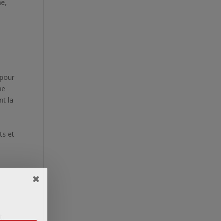
ne,
 pour
ne
nt la
ts et
t.