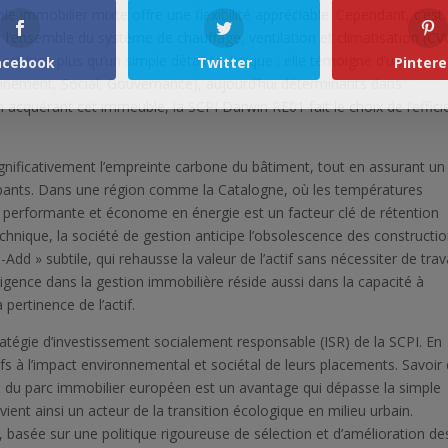
e immobilier mixte offre une flexibilité appréciable. Cependant, c’est
 l’ensemble du système de chauffage, ventilation et climatisation (CV
 est bien plus qu’un simple détail technique ; elle témoigne d’un
acebook
Twitter
Pintere
onnement, Social, Gouvernance), aujourd’hui déterminants dans
En acquérant cet immeuble, la SCPI Darwin RE01 fait le choix de l’effic
nificativement l’empreinte carbone du bâtiment, tout en assurant un
upants. Dans une région comme la Catalogne, où les températures
on performante et économe en énergie est un facteur clé de rétention
echnique, la société de gestion anticipe l’obsolescence des constructi
e-Add » subtile, qui rehausse la valeur de l’actif sans nécessiter de tra
lligence dans la gestion immobilière réside aussi dans la capacité à
 pertinence de l’actif.
atégie d’investissement socialement responsable (ISR) de la SCPI. En
ifs à l’impact environnemental et sociétal de leurs placements. Savoir
n du parc immobilier européen est un avantage qui dépasse la simple
ent ainsi un acteur de la transition écologique en milieu urbain.
, basée sur une politique rigoureuse de sélection et d’amélioration de