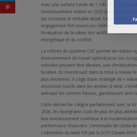
Avec une surface totale de 1 140 m², cet ensembl
l’investissement réalisé en 2025 pour moderniser
qui constitue le véritable atout. Cette rénovation
F
engagement fort envers les critères ESG (Envir
l’évaluation de la valeur des actifs immobiliers. 
énergétique et du confort.
La refonte du système CVC permet de réduire sig
environnement de travail optimal pour ses occ
estivales peuvent être élevées, une climatisati
locative. En investissant dans la mise à niveau t
plus anciennes. Il s’agit d’une stratégie de « Valu
structurels lourds dans les années à venir. L’inte
anticiper les normes futures, garantissant ainsi la
Cette démarche s’aligne parfaitement avec la str
2026, les épargnants sont de plus en plus attent
leur investissement contribue à la modernisatio
performance financière. L’immeuble de Lleida devi
L’obtention du label ISR par la SCPI Darwin RE01