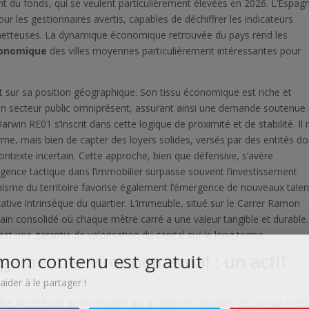
nt du fonds, qui se veulent particulièrement élevées en 2026. L’Espag
pour les gestionnaires avertis, capables de déchiffrer les indicateurs
etteuses. La dynamique économique retrouvée du pays rend les
conomique
des villes moyennes particulièrement intéressantes pour
t sur sa position géographique. Son tissu économique est riche et
e à un secteur public omniprésent, assurant ainsi une demande soutenue
win RE01 s’inscrit dans cette logique de proximité et de stabilité. Il 
rme, mais bien de capter des loyers solides, versés par des entités do
contexte incertain. Cette approche, bien que défensive, s’avère
igence tactique dans l’immobilier surpasse souvent l’investissement
sme du territoire favorise également l’émergence de nouveaux talen
ocative intrinsèque du quartier. L’immeuble, situé sur le Carrer Ramon
ain consolidé où chaque mètre carré a une valeur tangible et durable.
est une garantie de valorisation du capital sur le long terme.
mon contenu est gratuit
agement environnemental : un actif
ider à le partager !
ualité intrinsèque de l’immeuble qui a séduit les équipes de Darwin Inves