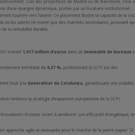
stissement. Loin des projecteurs de Madrid ou de Barcelone, c’est 
enir d’une épargne dynamique, portée par un locataire institutionnel
ent tournée vers l’avenir. Ce placement illustre la capacité de la soc
 là où les autres ne voient que des marchés secondaires, prouvant qu
de la rentabilité durable.
01 investit
1,017 million d’euros
dans un
immeuble de bureaux
s
n rendement immédiat de
9,37 %
, positionnant la SCPI sur des
ement loué à la
Generalitat de Catalunya
, garantissant une stabilité
ition renforce la stratégie d’expansion européenne de la SCPI,
énovations récentes visant à améliorer son efficacité énergétique, e
n approche agile et innovante pour le marché de la pierre-papier. 💡