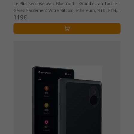
Le Plus sécurisé avec Bluetooth - Grand écran Tactile -
Gérez Facilement Votre Bitcoin, Ethereum, BTC, ETH,
119€
LTC, Dash, BNB, XLM et Plus