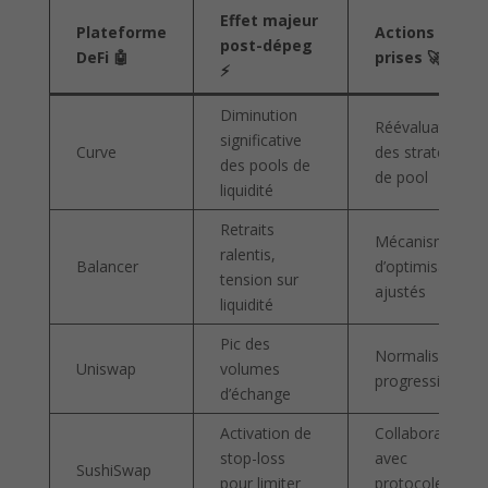
Effet majeur
Plateforme
Actions
post-dépeg
DeFi 🤖
prises 🚀
⚡
Diminution
Réévaluation
significative
Curve
des stratégies
des pools de
de pool
liquidité
Retraits
Mécanismes
ralentis,
Balancer
d’optimisation
tension sur
ajustés
liquidité
Pic des
Normalisation
Uniswap
volumes
progressive
d’échange
Activation de
Collaboration
stop-loss
avec
SushiSwap
pour limiter
protocoles