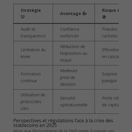
Stratégie
Risque évité
Avantage 👍
💡
🚫
Audit et
Confiance
Fraudes
transparence
renforcée
cachées
Réduction de
Limitation du
Effondrement
l’exposition au
levier
en cascade
risque
Meilleure
Formation
Surprise et
prise de
continue
panique
décision
Utilisation de
Sécurité
Perte totale
protocoles
opérationnelle
de capital
sûrs
Perspectives et régulations face à la crise des
stablecoins en 2025
Alors que l’écosystème de la DeFi peine à panser ses