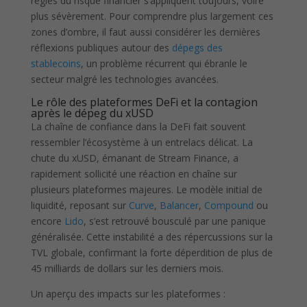
règles du risque financier s’appliquent toujours, voire
plus sévèrement. Pour comprendre plus largement ces
zones d’ombre, il faut aussi considérer les dernières
réflexions publiques autour des
dépegs des
stablecoins
, un problème récurrent qui ébranle le
secteur malgré les technologies avancées.
Le rôle des plateformes DeFi et la contagion
après le dépeg du xUSD
La chaîne de confiance dans la DeFi fait souvent
ressembler l’écosystème à un entrelacs délicat. La
chute du xUSD, émanant de Stream Finance, a
rapidement sollicité une réaction en chaîne sur
plusieurs plateformes majeures. Le modèle initial de
liquidité, reposant sur
Curve
,
Balancer
,
Compound
ou
encore
Lido
, s’est retrouvé bousculé par une panique
généralisée. Cette instabilité a des répercussions sur la
TVL globale, confirmant la forte déperdition de plus de
45 milliards de dollars sur les derniers mois.
Un aperçu des impacts sur les plateformes :