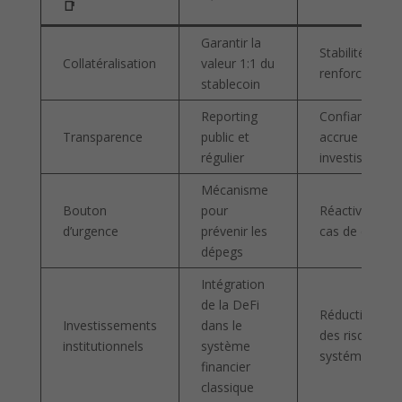
📑
Garantir la
Stabilité
Collatéralisation
valeur 1:1 du
renforcée
stablecoin
Reporting
Confiance
Transparence
public et
accrue des
régulier
investisseurs
Mécanisme
Bouton
pour
Réactivité en
d’urgence
prévenir les
cas de crise
dépegs
Intégration
de la DeFi
Réduction
Investissements
dans le
des risques
institutionnels
système
systémiques
financier
classique