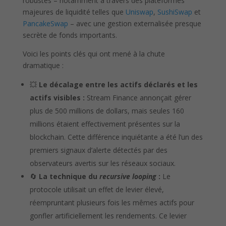
robustes – notamment à travers des plateformes
majeures de liquidité telles que
Uniswap
,
SushiSwap
et
PancakeSwap
– avec une gestion externalisée presque
secrète de fonds importants.
Voici les points clés qui ont mené à la chute
dramatique :
💥
Le décalage entre les actifs déclarés et les
actifs visibles :
Stream Finance annonçait gérer
plus de 500 millions de dollars, mais seules 160
millions étaient effectivement présentes sur la
blockchain. Cette différence inquiétante a été l’un des
premiers signaux d’alerte détectés par des
observateurs avertis sur les réseaux sociaux.
🔄
La technique du
recursive looping
:
Le
protocole utilisait un effet de levier élevé,
réempruntant plusieurs fois les mêmes actifs pour
gonfler artificiellement les rendements. Ce levier