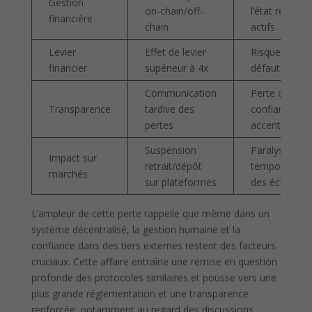
Gestion
on-chain/off-
l’état réel des
financière
chain
actifs
Levier
Effet de levier
Risque de
financier
supérieur à 4x
défaut élevé
Communication
Perte de
Transparence
tardive des
confiance
pertes
accentuée
Suspension
Paralysie
Impact sur
retrait/dépôt
temporaire
marchés
sur plateformes
des échange
L’ampleur de cette perte rappelle que même dans un
système décentralisé, la gestion humaine et la
confiance dans des tiers externes restent des facteurs
cruciaux. Cette affaire entraîne une remise en question
profonde des protocoles similaires et pousse vers une
plus grande réglementation et une transparence
renforcée, notamment au regard des discussions