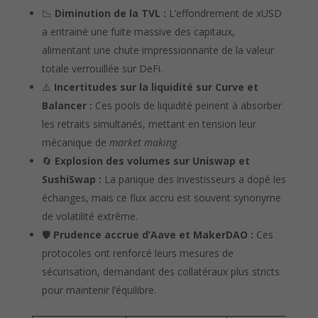
📉
Diminution de la TVL :
L’effondrement de xUSD
a entrainé une fuite massive des capitaux,
alimentant une chute impressionnante de la valeur
totale verrouillée sur DeFi.
⚠️
Incertitudes sur la liquidité sur Curve et
Balancer :
Ces pools de liquidité peinent à absorber
les retraits simultanés, mettant en tension leur
mécanique de
market making
.
🔄
Explosion des volumes sur Uniswap et
SushiSwap :
La panique des investisseurs a dopé les
échanges, mais ce flux accru est souvent synonyme
de volatilité extrême.
🛡️
Prudence accrue d’Aave et MakerDAO :
Ces
protocoles ont renforcé leurs mesures de
sécurisation, demandant des collatéraux plus stricts
pour maintenir l’équilibre.