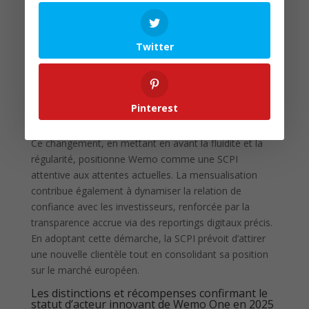
personnelle
💼 Réponse aux besoins de ceux utilisant le crédit
comme levier
Twitter
🔄 Paie plus régulière et prévisible, renforçant la
confiance
💡 Attente d’une meilleure attraction pour un public
Pinterest
diversifié
Ce changement, en mettant en avant la fluidité et la
régularité, positionne Wemo comme une SCPI
attentive aux attentes actuelles. La mensualisation
contribue également à dynamiser la relation de
confiance avec les investisseurs, renforcée par la
transparence accrue via des reportings digitaux précis.
En adoptant cette démarche, la SCPI prévoit d’attirer
une nouvelle clientèle tout en consolidant sa position
sur le marché européen.
Les distinctions et récompenses confirmant le
statut d’acteur innovant de Wemo One en 2025