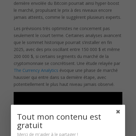
dernière envolée du Bitcoin pourrait ainsi hyper-boost
le marché, propulsant le prix à des niveaux encore
jamais atteints, comme le suggèrent plusieurs experts.
Les prévisions très optimistes ne concernent pas
seulement le court terme. Certaines analyses avancent
que le sommet historique pourrait s’installer en fin
2025, avec des prix oscillant entre 150 000 $ et même
200 000 $, si certains segments du marché de la
cryptomonnaie se concrétisent. Une étude relayée par
The Currency Analytics
évoque une phase de marché
haussier qui entre dans sa dernière étape, avec
potentiellement le plus haut niveau jamais observé.
Tout mon contenu est
gratuit
Merci de m'aider à le partager !