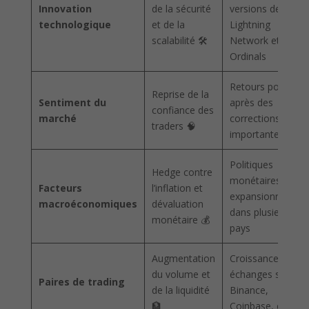
Innovation
de la sécurité
versions de
technologique
et de la
Lightning
scalabilité 🛠️
Network et
Ordinals
Retours positifs
Reprise de la
Sentiment du
après des
confiance des
marché
corrections
traders 🧠
importantes
Politiques
Hedge contre
monétaires
Facteurs
l’inflation et
expansionnistes
macroéconomiques
dévaluation
dans plusieurs
monétaire 💰
pays
Augmentation
Croissance des
du volume et
échanges sur
Paires de trading
de la liquidité
Binance,
🏦
Coinbase, etc.