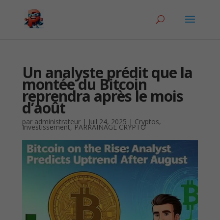
Un analyste prédit que la
montée du Bitcoin
reprendra après le mois
d’août
par
administrateur
|
Juil 24, 2025
|
Cryptos
,
Investissement
,
PARRAINAGE CRYPTO