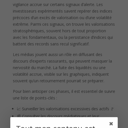
vigilance accrue sur certains signaux d’alerte. Les
investisseurs expérimentés savent repérer des indices
précoces d’un excès de valorisation ou d’une volatilité
extrême. Parmi ces signaux, on trouve les valorisations
stratosphériques, souvent hors de tout proportion
avec les fondamentaux, ou la persistance d’indices qui
battent des records sans recul significatif.
Les médias jouent aussi un rôle en diffusant des
discours d’experts rassurants, qui peuvent masquer la
nervosité du marché. La fuite des liquidités ou une
volatilité accrue, visible sur les graphiques, indiquent
souvent qu’un retournement pourrait se préparer.
Pour bien anticiper ces phases, il est essentiel de suivre
une liste de points-clés :
📈 Surveiller les valorisations excessives des actifs 🚩
📰 Consulter les discours médiatiques et leur
cohérence avec la réalité