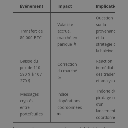
Événement
Impact
Implication
Question
Volatilité
sur la
Transfert de
accrue,
provenance
80 000 BTC
marché en
et la
panique 🌀
stratégie de
la baleine
Baisse du
Réaction
Correction
prix de 110
immédiate
du marché
590 $ à 107
des traders
📉
270 $
et analystes
Théorie d’un
Messages
Indice
piratage ou
cryptés
d’opérations
d’un
entre
coordonnées
lancement
portefeuilles
🔑
coordonné