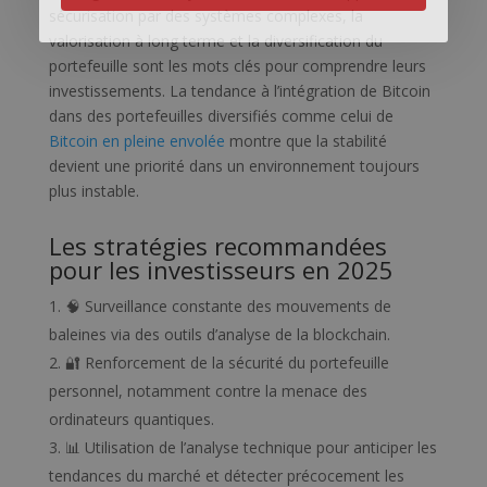
sécurisation par des systèmes complexes, la
valorisation à long terme et la diversification du
portefeuille sont les mots clés pour comprendre leurs
investissements. La tendance à l’intégration de Bitcoin
dans des portefeuilles diversifiés comme celui de
Bitcoin en pleine envolée
montre que la stabilité
devient une priorité dans un environnement toujours
plus instable.
Les stratégies recommandées
pour les investisseurs en 2025
🧠 Surveillance constante des mouvements de
baleines via des outils d’analyse de la blockchain.
🔐 Renforcement de la sécurité du portefeuille
personnel, notamment contre la menace des
ordinateurs quantiques.
📊 Utilisation de l’analyse technique pour anticiper les
tendances du marché et détecter précocement les