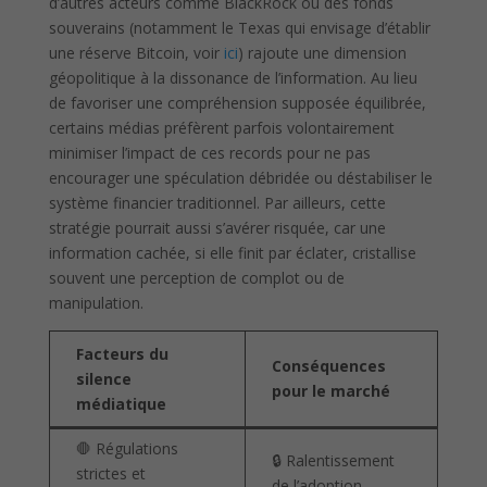
d’autres acteurs comme BlackRock ou des fonds
souverains (notamment le Texas qui envisage d’établir
une réserve Bitcoin, voir
ici
) rajoute une dimension
géopolitique à la dissonance de l’information. Au lieu
de favoriser une compréhension supposée équilibrée,
certains médias préfèrent parfois volontairement
minimiser l’impact de ces records pour ne pas
encourager une spéculation débridée ou déstabiliser le
système financier traditionnel. Par ailleurs, cette
stratégie pourrait aussi s’avérer risquée, car une
information cachée, si elle finit par éclater, cristallise
souvent une perception de complot ou de
manipulation.
Facteurs du
Conséquences
silence
pour le marché
médiatique
🛑 Régulations
🔒 Ralentissement
strictes et
de l’adoption