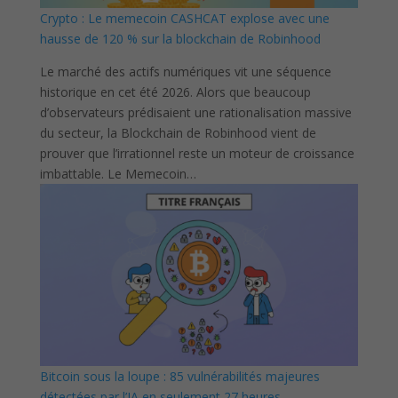
Crypto : Le memecoin CASHCAT explose avec une
hausse de 120 % sur la blockchain de Robinhood
Le marché des actifs numériques vit une séquence
historique en cet été 2026. Alors que beaucoup
d’observateurs prédisaient une rationalisation massive
du secteur, la Blockchain de Robinhood vient de
prouver que l’irrationnel reste un moteur de croissance
imbattable. Le Memecoin…
Bitcoin sous la loupe : 85 vulnérabilités majeures
détectées par l’IA en seulement 27 heures