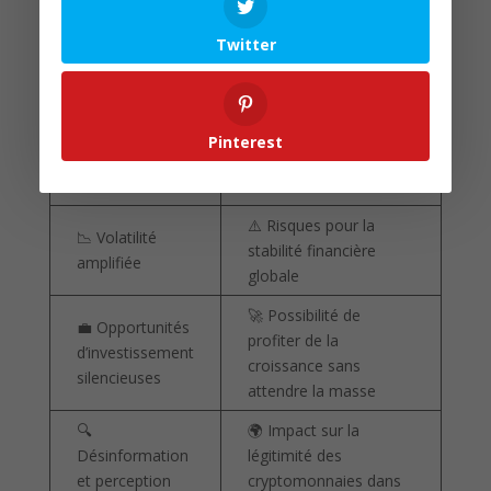
Bitcoin (voir
ici
)).
Twitter
Conséquences
Implications
principales
concrètes
🌐 Asymétrie
🛡️ Difficulté pour les
Pinterest
d’information
régulateurs de suivre le
accrue
marché
⚠️ Risques pour la
📉 Volatilité
stabilité financière
amplifiée
globale
🚀 Possibilité de
💼 Opportunités
profiter de la
d’investissement
croissance sans
silencieuses
attendre la masse
🔍
🌍 Impact sur la
Désinformation
légitimité des
et perception
cryptomonnaies dans