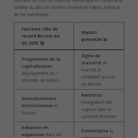
l’histoire du marché financier numérique et confirme la
solidité du Bitcoin comme réserve de valeur, à l’instar
de l’or numérique.
Facteurs clés du
Impact
record Bitcoin en
potentiel 📊
Q3 2025 🚀
Signe de
Progression de la
maturité
du
capitalisation
:
marché et
dépassement de 1
crédibilité accrue
000 Mds de dollars
du Bitcoin
Renforce
Investissement
l’intégration des
institutionnel
en
cryptos dans le
hausse
système financier
Adoption en
Potentialise
la
expansion
dans les
régulation et la