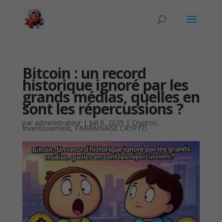
Bitcoin : un record
historique ignoré par les
grands médias, quelles en
sont les répercussions ?
par
administrateur
|
Juil 9, 2025
|
Cryptos
,
Investissement
,
PARRAINAGE CRYPTO