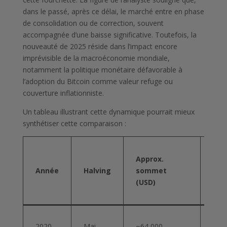
dans le passé, après ce délai, le marché entre en phase
de consolidation ou de correction, souvent
accompagnée d’une baisse significative. Toutefois, la
nouveauté de 2025 réside dans l’impact encore
imprévisible de la macroéconomie mondiale,
notamment la politique monétaire défavorable à
l’adoption du Bitcoin comme valeur refuge ou
couverture inflationniste.
Un tableau illustrant cette dynamique pourrait mieux
synthétiser cette comparaison :
Dur
Approx.
apr
Année
Halving
sommet
hal
(USD)
ava
so
~42
2020
Mai
~64 000