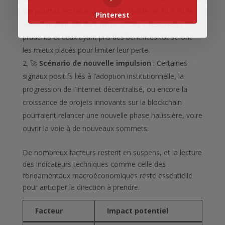
run pourrait entraîner une chute rapide de 30 à 50 %,
Pinterest
selon l’ampleur du dénouement. Les investisseurs
prudents et ceux ayant pris des bénéfices tôt seront
les mieux placés pour limiter leur perte.
🚀
Scénario de nouvelle impulsion
: Certaines
signaux positifs liés à l’adoption institutionnelle, la
progression de l’Internet décentralisé, ou encore la
croissance de projets innovants sur la blockchain
pourraient relancer une nouvelle phase haussière, voire
ouvrir la voie à de nouveaux sommets.
De nombreux facteurs restent en suspens, et la lecture
des indicateurs techniques comme celle des
fondamentaux macroéconomiques reste essentielle
pour anticiper la direction à prendre.
Facteur
Impact potentiel