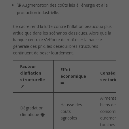
💣 Augmentation des coûts liés à l’énergie et à la
production industrielle.
Ce cadre rend la lutte contre l’inflation beaucoup plus
ardue que dans les scénarios classiques. Alors que la
banque centrale s’efforce de maîtriser la hausse
générale des prix, les déséquilibres structurels
continuent de peser lourdement.
Facteur
Effet
d’inflation
Conséquence
économique
structurelle
sectorielles 🌐
➡️
📌
Alimentation et
Hausse des
biens de
Dégradation
coûts
consommation
climatique 🌪️
agricoles
durement
touchés