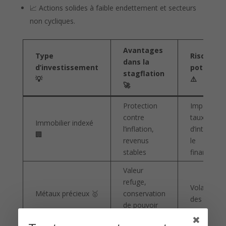
📈 Actions solides à faible endettement et secteurs
non cycliques.
Avantages
Type
Risques
dans la
d’investissement
potentiel
stagflation
💡
⚠️
🚀
Protection
Impact de
contre
taux
Immobilier indexé
l’inflation,
d’intérêt su
🏢
revenus
le
stables
financeme
Valeur
refuge,
Volatilité
Métaux précieux 🥇
conservation
des cours
de pouvoir
d’achat