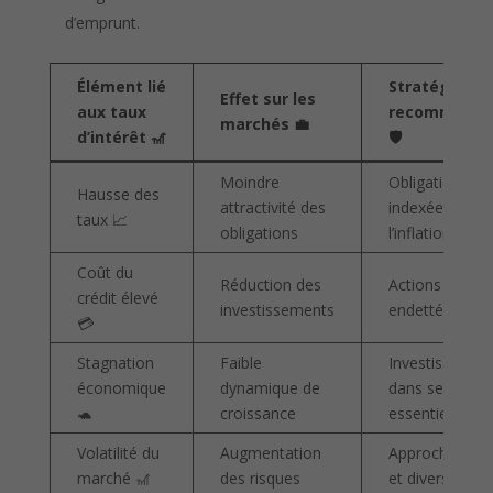
d’emprunt.
Élément lié
Stratégies
Effet sur les
aux taux
recommandé
marchés 💼
d’intérêt 🎢
🛡️
Moindre
Obligations
Hausse des
attractivité des
indexées sur
taux 📈
obligations
l’inflation
Coût du
Réduction des
Actions peu
crédit élevé
investissements
endettées
💳
Stagnation
Faible
Investissemen
économique
dynamique de
dans secteurs
🐢
croissance
essentiels
Volatilité du
Augmentation
Approche flexi
marché 🎢
des risques
et diversificati