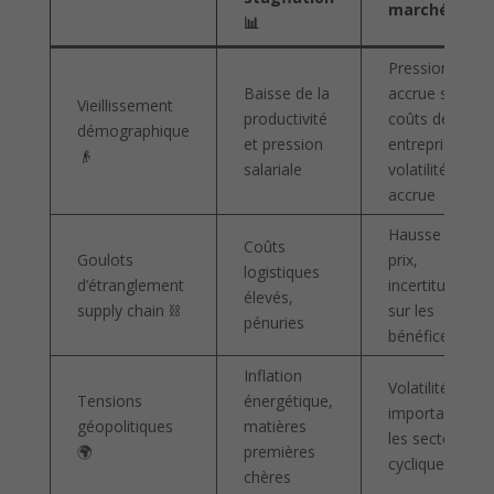
marchés 💼
📊
Pression
Baisse de la
accrue sur les
Vieillissement
productivité
coûts des
démographique
et pression
entreprises,
👴
salariale
volatilité
accrue
Hausse des
Coûts
Goulots
prix,
logistiques
d’étranglement
incertitudes
élevés,
supply chain ⛓️
sur les
pénuries
bénéfices
Inflation
Volatilité
Tensions
énergétique,
importante sur
géopolitiques
matières
les secteurs
🌍
premières
cycliques
chères