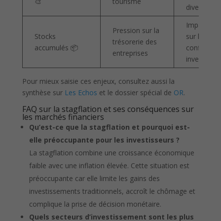
🎨
tourisme
divertisse
Impact nég
Pression sur la
Stocks
sur la
trésorerie des
accumulés 📦
confiance 
entreprises
investisseu
Pour mieux saisie ces enjeux, consultez aussi la
synthèse sur
Les Echos
et le dossier spécial de
OR
.
FAQ sur la stagflation et ses conséquences sur
les marchés financiers
Qu’est-ce que la stagflation et pourquoi est-
elle préoccupante pour les investisseurs ?
La stagflation combine une croissance économique
faible avec une inflation élevée. Cette situation est
préoccupante car elle limite les gains des
investissements traditionnels, accroît le chômage et
complique la prise de décision monétaire.
Quels secteurs d’investissement sont les plus