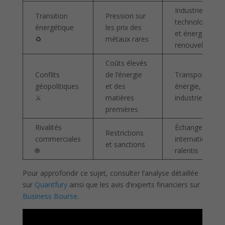
Industrie
Transition
Pression sur
technologique
énergétique
les prix des
et énergie
♻️
métaux rares
renouvelable
Coûts élevés
Conflits
de l’énergie
Transport,
géopolitiques
et des
énergie,
⚔️
matières
industrie lourde
premières
Rivalités
Échanges
Restrictions
commerciales
internationaux
et sanctions
🌐
ralentis
Pour approfondir ce sujet, consulter l’analyse détaillée
sur
Quantfury
ainsi que les avis d’experts financiers sur
Business Bourse
.