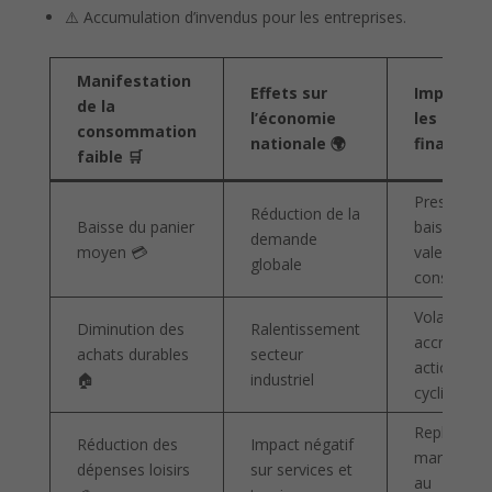
⚠️ Accumulation d’invendus pour les entreprises.
Manifestation
Effets sur
Impact su
de la
l’économie
les marc
consommation
nationale 🌍
financiers
faible 🛒
Pression
Réduction de la
Baisse du panier
baissière s
demande
moyen 💳
valeurs de
globale
consomma
Volatilité
Diminution des
Ralentissement
accrue sur 
achats durables
secteur
actions
🏠
industriel
cycliques
Repli des
Réduction des
Impact négatif
marchés li
dépenses loisirs
sur services et
au