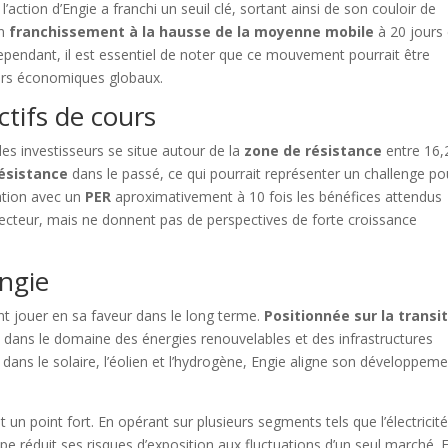
l’action d’Engie a franchi un seuil clé, sortant ainsi de son couloir de
un
franchissement à la hausse de la moyenne mobile
à 20 jours 
ependant, il est essentiel de noter que ce mouvement pourrait être
eurs économiques globaux.
ctifs de cours
les investisseurs se situe autour de la
zone de résistance
entre 16,
résistance
dans le passé, ce qui pourrait représenter un challenge po
sation avec un
PER
aproximativement à 10 fois les bénéfices attendus
ecteur, mais ne donnent pas de perspectives de forte croissance
Engie
nt jouer en sa faveur dans le long terme.
Positionnée sur la transi
e dans le domaine des énergies renouvelables et des infrastructures
 dans le solaire, l’éolien et l’hydrogène, Engie aligne son développem
un point fort. En opérant sur plusieurs segments tels que l’électricité
upe réduit ses risques d’exposition aux fluctuations d’un seul marché. E