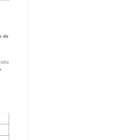
x de
st
Cette
x