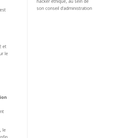
hacker éthique, au sein de
son conseil d’administration
est
2 et
ur le
tion
ent
, le
nfin,