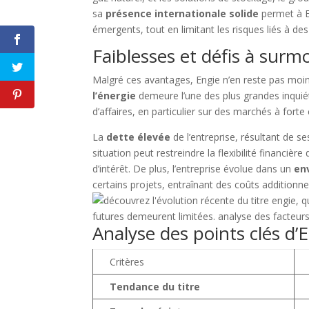
sa
présence internationale solide
permet à E
Tout 
émergents, tout en limitant les risques liés à des
Faiblesses et défis à surm
Merci de m'a
Malgré ces avantages, Engie n’en reste pas moins
l’énergie
demeure l’une des plus grandes inquiét
d’affaires, en particulier sur des marchés à forte
F
La
dette élevée
de l’entreprise, résultant de s
situation peut restreindre la flexibilité financi
d’intérêt. De plus, l’entreprise évolue dans un
en
certains projets, entraînant des coûts addition
Analyse des points clés d’
Critères
Tendance du titre