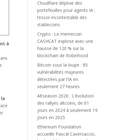
Cloudflare déploie des
portefeuilles pour agents IA :
l’essor incontestable des
stablecoins
Crypto : Le memecoin
CASHCAT explose avec une
nt à
hausse de 120 % sur la
blockchain de Robinhood
dans
Bitcoin sous la loupe : 85
e
vulnérabilités majeures
détectées par l’IA en
seulement 27 heures
Altseason 2026 : L’évolution
 la
des rallyes altcoins, de 61
face
jours en 2024 à seulement 19
er
jours en 2025
Ethereum Foundation
accueille Pascal Caversaccio,