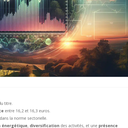
u titre.
ce
entre 16,2 et 16,3 euros.
dans la norme sectorielle.
n énergétique
,
diversification
des activités, et une
présence