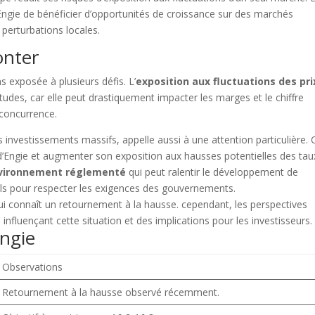
ngie de bénéficier d’opportunités de croissance sur des marchés
mon contenu est gratuit
 perturbations locales.
onter
ider à le partager !
 exposée à plusieurs défis. L’
exposition aux fluctuations des pri
udes, car elle peut drastiquement impacter les marges et le chiffre
 concurrence.
acebook
Twitter
Pintere
es investissements massifs, appelle aussi à une attention particulière. 
ère d’Engie et augmenter son exposition aux hausses potentielles des tau
vironnement réglementé
qui peut ralentir le développement de
nels pour respecter les exigences des gouvernements.
Engie
Observations
Retournement à la hausse observé récemment.