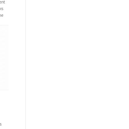
nent
is
ne
s