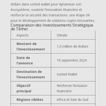
Comparaison des Investissements Stratégique
de Tether
Aspects
Détails
Montant de
1,5 million de dollars
l’investissement
Date de
19 septembre 2024
l’annonce
Destination de
Sorted Wallet
l’investissement
Objectif
Renforcer l’inclusion
principal
financière
Tout mon contenu est
Régions ciblées
Africa et Asie du Sud
gratuit