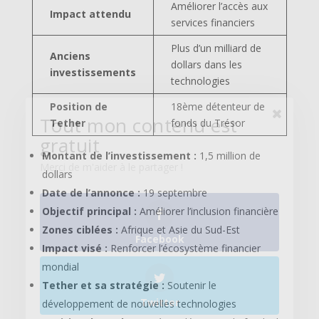
Améliorer l’accès aux
Impact attendu
Merci de m'aider à le partager !
services financiers
Plus d’un milliard de
Anciens
dollars dans les
investissements
technologies
Facebook
Position de
18ème détenteur de
Tether
fonds du Trésor
Twitter
Montant de l’investissement :
1,5 million de
dollars
Date de l’annonce :
19 septembre
Objectif principal :
Améliorer l’inclusion financière
Pinterest
Zones ciblées :
Afrique et Asie du Sud-Est
Impact visé :
Renforcer l’écosystème financier
mondial
Tether et sa stratégie :
Soutenir le
développement de nouvelles technologies